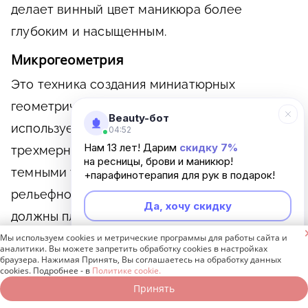
делает винный цвет маникюра более
глубоким и насыщенным.
Микрогеометрия
Это техника создания миниатюрных
геометрических узоров на ногтях, где
Beauty-бот
используется игра света и тени для иллюзии
04:52
Нам 13 лет! Дарим
скидку 7%
трехмерности. Контраст между светлыми и
на ресницы, брови и маникюр!
темными участками помогает подчеркнуть
+парафинотерапия для рук в подарок!
рельефность узора. При этом оттенки
Да, хочу скидку
должны плавно переходить друг в друга,

создавая ощущение глубины.
Мы используем cookies и метрические программы для работы сайта и
Неинтересно
аналитики. Вы можете запретить обработку cookies в настройках
браузера. Нажимая Принять, Вы соглашаетесь на обработку данных
Важно отметить, что крупные узоры на
cookies. Подробнее - в
Политике cookie.
Принять
Записаться онлайн
Позвонить бесплатно
коротких ногтях могут выглядеть громоздкими