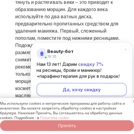
тянуть и растягивать веки – это приводит к
образованию морщин. Для каждого века
используйте по два ватных диска,
предварительно пропитанных средством для
удаления макияжа. Первый, сложенный
пополам, поместите под нижними ресницами.
Подождите несколько секунд, чтобы крем
Beauty-бот
размягчил косметику, и одним движением
19:35
снимите макияж. Обратите внимание, что не
Нам 13 лет! Дарим
скидку 7%
рекомендуется тереть и растягивать веко, это
на ресницы, брови и маникюр!
только спровоцирует образование новых
+парафинотерапия для рук в подарок!
морщин. Если вы используете водостойкую
косметику, то удаляйте макияж средством с
Да, хочу скидку
масляной основой.

Мы используем cookies и метрические программы для работы сайта и
Неинтересно
аналитики. Вы можете запретить обработку cookies в настройках
Кремы для ухода за кожей глаз после 30 лет
браузера. Нажимая Принять, Вы соглашаетесь на обработку данных
должны содержать кофеин, витамины А, С, Е,
cookies. Подробнее - в
Политике cookie.
фермент Q10, масла и другие компоненты,
Принять
Записаться онлайн
Позвонить бесплатно
питающие тонкую и сухую дерму век.