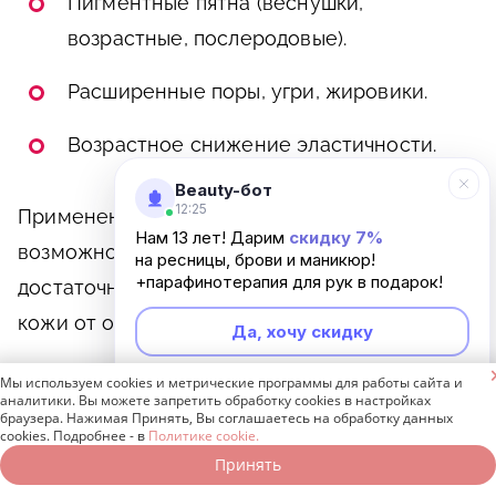
Пигментные пятна (веснушки,
возрастные, послеродовые).
Расширенные поры, угри, жировики.
Возрастное снижение эластичности.
Beauty-бот
12:25
Применение ультразвуковых приборов
Нам 13 лет! Дарим
скидку 7%
возможно не чаще 2 раз в неделю, этого
на ресницы, брови и маникюр!
+парафинотерапия для рук в подарок!
достаточно для качественного очищения
кожи от ороговевших клеток и черных точек.
Да, хочу скидку

Вакуумные аппараты.
Мы используем cookies и метрические программы для работы сайта и
Неинтересно
аналитики. Вы можете запретить обработку cookies в настройках
браузера. Нажимая Принять, Вы соглашаетесь на обработку данных
cookies. Подробнее - в
Политике cookie.
Методика воздействия вакуумных приборов
Принять
Записаться онлайн
Позвонить бесплатно
для чистки лица основана на нагнетании