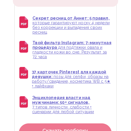
Секрет ресниц от Аннет: 5 правил,
которые гарантируют носку 4 недели
без коррекции и выпадения своих
ресниц
Твой фильтр Instagram: 7-минутная
процедура
для подтяжки овала и
гладкости кожи во сне. Результат за
72 часа
37 карточек Pinterest для каждой
девушки:
позы для селфи, образы на
работу/свидание, косметика WB с 5★
+ лайфхаки
Энциклопедия власти над
мужчинами: 50+ сигналов,
7 типов личности, слабости +
сценарии для любой ситуации