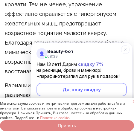
кровати. Тем не менее, упражнение
эффективно справляется с гипертонусом
жевательных мышц, предотвращает
возрастное поднятие челюсти кверху.
Благодаря этому восстанавливается баланс
Beauty-бот
мимической мускулатуры, сглаживаются
08:39
возрастные изменения глаз,
Нам 13 лет! Дарим
скидку 7%
на ресницы, брови и маникюр!
восстанавливается объем и упругость щек.
+парафинотерапия для рук в подарок!
Вариации этого подтягивающего упражнения
Да, хочу скидку
различаются в зависимости от типа старения

Мы используем cookies и метрические программы для работы сайта и
лица. Для первого типа, у которого с
Неинтересно
аналитики. Вы можете запретить обработку cookies в настройках
браузера. Нажимая Принять, Вы соглашаетесь на обработку данных
возрастом образуются «бульдожьи» щечки,
cookies. Подробнее - в
Политике cookie.
гимнастику необходимо выполнять
Принять
Записаться онлайн
Позвонить бесплатно
следующим образом. Максимально опустите