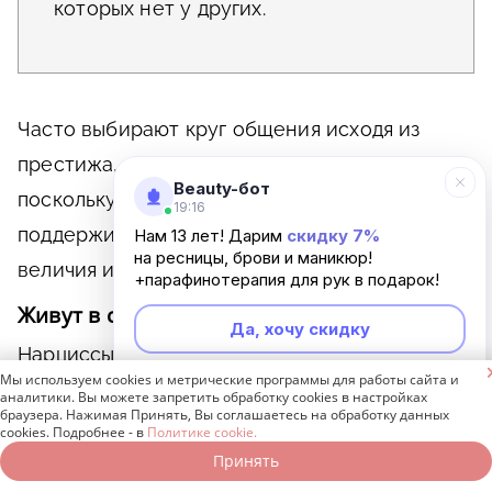
которых нет у других.
Часто выбирают круг общения исходя из
престижа, статуса и влияния окружающих,
Beauty-бот
поскольку такие связи помогают
19:16
поддерживать иллюзию собственного
Нам 13 лет! Дарим
скидку 7%
на ресницы, брови и маникюр!
величия и превосходства над остальными.
+парафинотерапия для рук в подарок!
Живут в своем вымышленном мире
Да, хочу скидку
Нарциссы часто создают мир иллюзий, где

Мы используем cookies и метрические программы для работы сайта и
они видят себя исключительно успешными,
Неинтересно
аналитики. Вы можете запретить обработку cookies в настройках
браузера. Нажимая Принять, Вы соглашаетесь на обработку данных
привлекательными и идеализированными
cookies. Подробнее - в
Политике cookie.
людьми. Они склонны игнорировать факты,
Принять
Записаться онлайн
Позвонить бесплатно