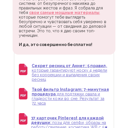
система: от безупречного макияжа до
правильных жестов и фраз. Я собрала для
тебя
свои самые мощные материалы
,
которые помогут тебе выглядеть
безупречно и чувствовать себя уверенно в
любой ситуации — от свидания до деловой
встречи. Это то, что я даю своим топ-
ученицам.
И да, это совершенно бесплатно!
Секрет ресниц от Аннет: 5 правил,
которые гарантируют носку 4 недели
без коррекции и выпадения своих
ресниц
Твой фильтр Instagram: 7-минутная
процедура
для подтяжки овала и
гладкости кожи во сне. Результат за
72 часа
37 карточек Pinterest для каждой
девушки:
позы для селфи, образы на
работу/свидание, косметика WB с 5★