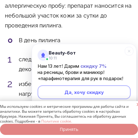
аллергическую пробу: препарат наносится на
небольшой участок кожи за сутки до
проведения пилинга.
В день пилинга
Beauty-бот
10:11
следует отказаться от использования
Нам 13 лет! Дарим
скидку 7%
декоративной косметики;
на ресницы, брови и маникюр!
+парафинотерапия для рук в подарок!
избегать чрезмерных физических
Да, хочу скидку
нагрузок и стрессовых ситуаций.

Мы используем cookies и метрические программы для работы сайта и
Неинтересно
аналитики. Вы можете запретить обработку cookies в настройках
Этапы миндального
браузера. Нажимая Принять, Вы соглашаетесь на обработку данных
cookies. Подробнее - в
Политике cookie.
пилинга лица
Принять
Записаться онлайн
Позвонить бесплатно