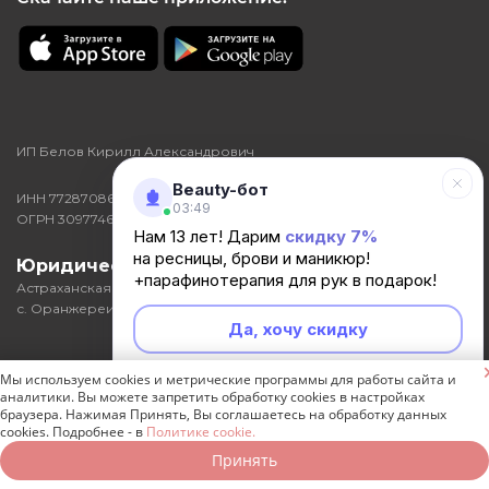
ИП Белов Кирилл Александрович
Beauty-бот
ИНН 772870863575
03:49
ОГРН 309774602000046
Нам 13 лет! Дарим
скидку 7%
на ресницы, брови и маникюр!
Юридический адрес:
416352,
+парафинотерапия для рук в подарок!
Астраханская область, р-н Икрянинский,
с. Оранжереи, ул Кирова, д. 3, кв. 25
Да, хочу скидку

Мы используем cookies и метрические программы для работы сайта и
Неинтересно
аналитики. Вы можете запретить обработку cookies в настройках
браузера. Нажимая Принять, Вы соглашаетесь на обработку данных
cookies. Подробнее - в
Разработка и продвижение сайта -
Политике cookie.
Генератор продаж
Принять
Записаться онлайн
Позвонить бесплатно
2026 © Студия наращивания ресниц Анна Кей