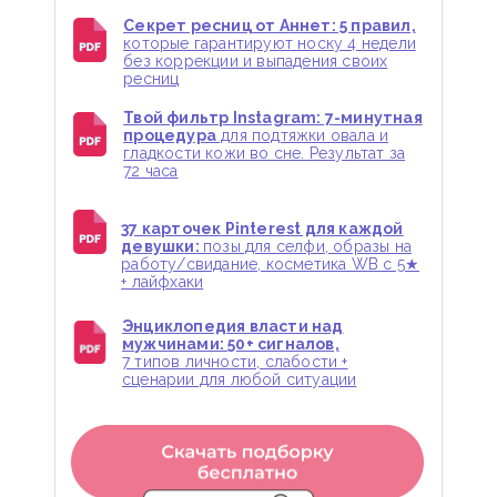
Секрет ресниц от Аннет: 5 правил,
которые гарантируют носку 4 недели
без коррекции и выпадения своих
ресниц
Твой фильтр Instagram: 7-минутная
процедура
для подтяжки овала и
гладкости кожи во сне. Результат за
72 часа
37 карточек Pinterest для каждой
девушки:
позы для селфи, образы на
работу/свидание, косметика WB с 5★
+ лайфхаки
Энциклопедия власти над
мужчинами: 50+ сигналов,
7 типов личности, слабости +
сценарии для любой ситуации