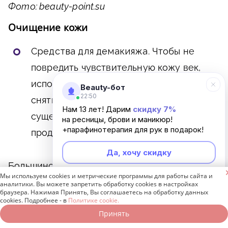
Фото: beauty-point.su
Очищение кожи
Средства для демакияжа
. Чтобы не
повредить чувствительную кожу век,
используйте специальное средство для
Beauty-бот
22:50
снятия макияжа с глаз. Сейчас
Нам 13 лет! Дарим
скидку 7%
существует широкий выбор подобных
на ресницы, брови и маникюр!
+парафинотерапия для рук в подарок!
продуктов в разных формах.
Да, хочу скидку
Большинство средств для снятия макияжа

Мы используем cookies и метрические программы для работы сайта и
Неинтересно
являются двухфазными. В их составе
аналитики. Вы можете запретить обработку cookies в настройках
браузера. Нажимая Принять, Вы соглашаетесь на обработку данных
присутствует очищающее масло, способное
cookies. Подробнее - в
Политике cookie.
Принять
растворять водостойкую косметику, и
Записаться онлайн
Позвонить бесплатно