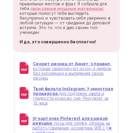
правильных жестов и фраз. Я собрала для
тебя
свои самые мощные материалы
,
которые помогут тебе выглядеть
безупречно и чувствовать себя уверенно в
любой ситуации — от свидания до деловой
встречи. Это то, что я даю своим топ-
ученицам.
И да, это совершенно бесплатно!
Секрет ресниц от Аннет: 5 правил,
которые гарантируют носку 4 недели
без коррекции и выпадения своих
ресниц
Твой фильтр Instagram: 7-минутная
процедура
для подтяжки овала и
гладкости кожи во сне. Результат за
72 часа
37 карточек Pinterest для каждой
девушки:
позы для селфи, образы на
работу/свидание, косметика WB с 5★
+ лайфхаки