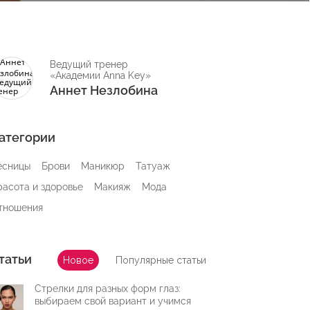
Ведущий тренер
«Академии Anna Key»
Аннет Незлобина
атегории
есницы
Брови
Маникюр
Татуаж
расота и здоровье
Макияж
Мода
тношения
татьи
Новое
Популярные статьи
Стрелки для разных форм глаз:
выбираем свой вариант и учимся