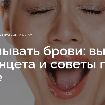
мя чтения:
11 минут
ывать брови: в
нцета и советы 
е