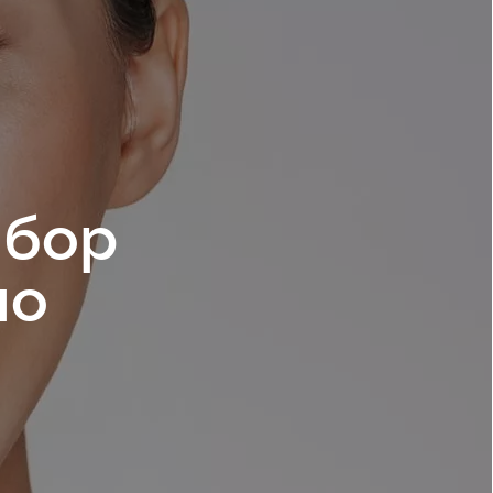
ыбор
по