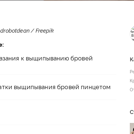
robotdean / Freepik
е:
казания к выщипыванию бровей
К
Р
К
атки выщипывания бровей пинцетом
О
С