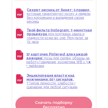
Секрет ресниц от Аннет: 5 правил,
которые гарантируют носку 4 недели
без коррекции и выпадения своих
ресниц
Твой фильтр Instagram: 7-минутная
процедура
для подтяжки овала и
гладкости кожи во сне. Результат за
72 часа
37 карточек Pinterest для каждой
девушки:
позы для селфи, образы на
работу/свидание, косметика WB с 5★
+ лайфхаки
Энциклопедия власти над
мужчинами: 50+ сигналов,
7 типов личности, слабости +
сценарии для любой ситуации