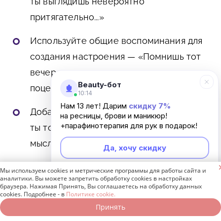
ты выглядишь невероятно
притягательно...»
Используйте общие воспоминания для
создания настроения — «Помнишь тот
вечер, когда ты так неожиданно меня
Beauty-бот
поцеловал?»
10:14
Нам 13 лет! Дарим
скидку 7%
Добавляйте тонкие намеки — «Если бы
на ресницы, брови и маникюр!
+парафинотерапия для рук в подарок!
ты только знал, о чем у меня сейчас
мысли...»
Да, хочу скидку

Мы используем cookies и метрические программы для работы сайта и
Неверно: говорить слишком прямо: «Привет.
Неинтересно
аналитики. Вы можете запретить обработку cookies в настройках
браузера. Нажимая Принять, Вы соглашаетесь на обработку данных
Хочешь секса?» — это убивает атмосферу.
cookies. Подробнее - в
Политике cookie.
Принять
Записаться онлайн
Позвонить бесплатно
Верно: «Привет, милый. Только что