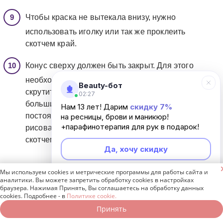
Чтобы краска не вытекала внизу, нужно
использовать иголку или так же проклеить
скотчем край.
Конус сверху должен быть закрыт. Для этого
необходимо сделать сгибы справа и слева,
Beauty-бот
скрутить верхнюю часть улиточкой и зажать ее
02:27
большим пальцем. Помним про поддержание
Нам 13 лет! Дарим
скидку 7%
постоянного давления для удобства
на ресницы, брови и маникюр!
+парафинотерапия для рук в подарок!
рисования. Сверху все нужно проклеить
скотчем.
Да, хочу скидку

Мы используем cookies и метрические программы для работы сайта и
Неинтересно
аналитики. Вы можете запретить обработку cookies в настройках
браузера. Нажимая Принять, Вы соглашаетесь на обработку данных
cookies. Подробнее - в
Политике cookie.
Принять
Записаться онлайн
Позвонить бесплатно