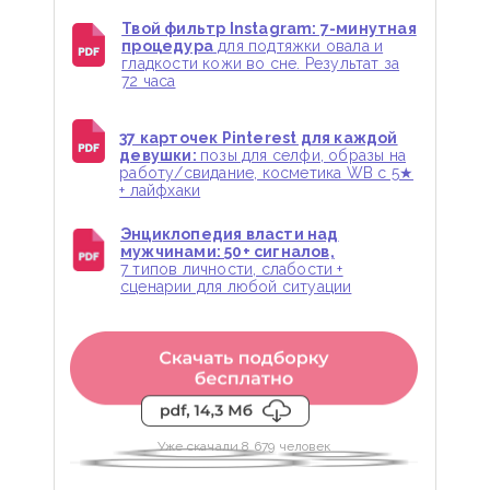
Твой фильтр Instagram: 7-минутная
процедура
для подтяжки овала и
гладкости кожи во сне. Результат за
72 часа
37 карточек Pinterest для каждой
девушки:
позы для селфи, образы на
работу/свидание, косметика WB с 5★
+ лайфхаки
Энциклопедия власти над
мужчинами: 50+ сигналов,
7 типов личности, слабости +
сценарии для любой ситуации
Уже скачали 8 679 человек