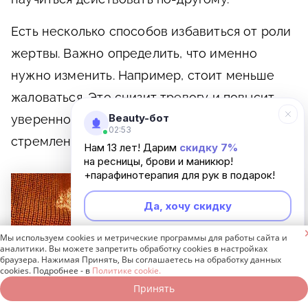
Есть несколько способов избавиться от роли
жертвы. Важно определить, что именно
нужно изменить. Например, стоит меньше
жаловаться. Это снизит тревогу и повысит
Beauty-бот
уверенность в себе. Окружающие увидят
02:53
стремление к росту и поддержат.
Нам 13 лет! Дарим
скидку 7%
на ресницы, брови и маникюр!
+парафинотерапия для рук в подарок!
Да, хочу скидку

Мы используем cookies и метрические программы для работы сайта и
Неинтересно
аналитики. Вы можете запретить обработку cookies в настройках
браузера. Нажимая Принять, Вы соглашаетесь на обработку данных
cookies. Подробнее - в
Политике cookie.
Принять
Записаться онлайн
Позвонить бесплатно