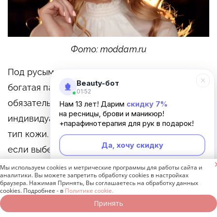
Фото: moddam.ru
Под русыми волосами понимается очень
Beauty-бот
богатая палитра оттенков, так что макияж
01:52
обязательно должен учитывать
Нам 13 лет! Дарим
скидку 7%
на ресницы, брови и маникюр!
индивидуальные особенности внешности и
+парафинотерапия для рук в подарок!
тип кожи. Пепельные блондинки не ошибутся,
Да, хочу скидку
если выберут для макияжа серую гамму или

тени с фиолетовым отливом холодных тонов.
Мы используем cookies и метрические программы для работы сайта и
Неинтересно
аналитики. Вы можете запретить обработку cookies в настройках
браузера. Нажимая Принять, Вы соглашаетесь на обработку данных
cookies. Подробнее - в
Политике cookie.
Универсальный макияж
Принять
Записаться онлайн
Позвонить бесплатно