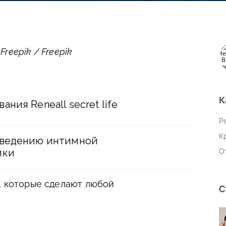
reepik / Freepik
К
ния Reneall secret life
Р
К
оведению интимной
ики
О
, которые сделают любой
С