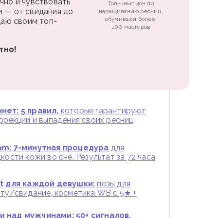
чно и чувствовать
Топ-чемпион по
и — от свидания до
наращиванию ресниц,
обучившая более
 даю своим топ-
100 мастеров
тно!
нет: 5 правил,
которые гарантируют
оррекции и выпадения своих ресниц
am: 7-минутная процедура
для
кости кожи во сне. Результат за 72 часа
st для каждой девушки:
позы для
оту/свидание, косметика WB с 5★ +
 над мужчинами: 50+ сигналов,