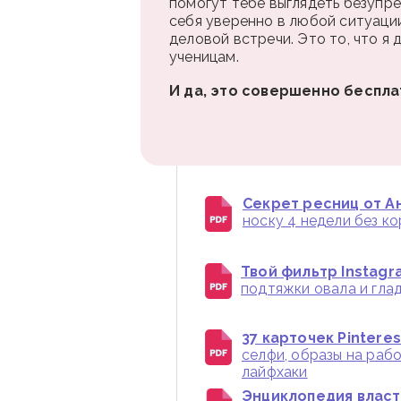
помогут тебе выглядеть безупре
себя уверенно в любой ситуаци
деловой встречи. Это то, что я
ученицам.
И да, это совершенно беспла
Секрет ресниц от Ан
носку 4 недели без к
Твой фильтр Instagr
подтяжки овала и глад
37 карточек Pintere
селфи, образы на раб
лайфхаки
Энциклопедия власти