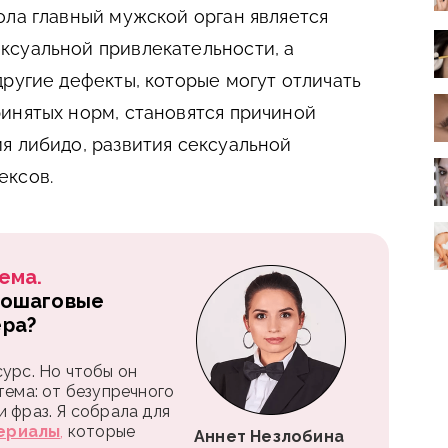
ола главный мужской орган является
ксуальной привлекательности, а
другие дефекты, которые могут отличать
инятых норм, становятся причиной
я либидо, развития сексуальной
ексов.
ема.
пошаговые
ера?
урс. Но чтобы он
тема: от безупречного
 фраз. Я собрала для
ериалы
,
которые
Аннет Незлобина