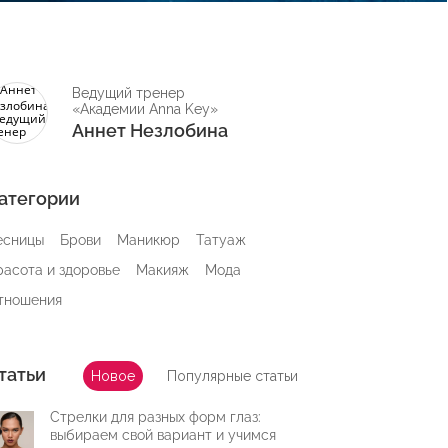
Ведущий тренер
«Академии Anna Key»
Аннет Незлобина
атегории
есницы
Брови
Маникюр
Татуаж
расота и здоровье
Макияж
Мода
тношения
татьи
Новое
Популярные статьи
Стрелки для разных форм глаз:
выбираем свой вариант и учимся