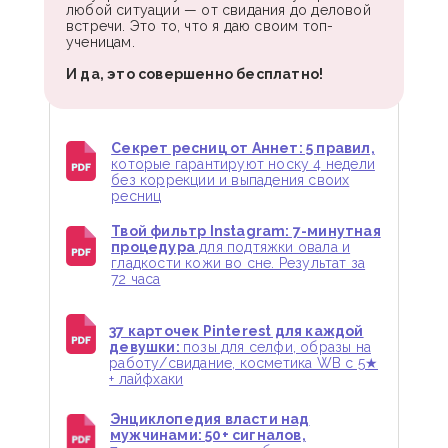
любой ситуации — от свидания до деловой
встречи. Это то, что я даю своим топ-
ученицам.
И да, это совершенно бесплатно!
Секрет ресниц от Аннет: 5 правил,
которые гарантируют носку 4 недели
без коррекции и выпадения своих
ресниц
Твой фильтр Instagram: 7-минутная
процедура
для подтяжки овала и
гладкости кожи во сне. Результат за
72 часа
37 карточек Pinterest для каждой
девушки:
позы для селфи, образы на
работу/свидание, косметика WB с 5★
+ лайфхаки
Энциклопедия власти над
мужчинами: 50+ сигналов,