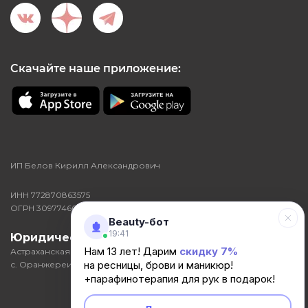
Скачайте наше приложение:
ИП Белов Кирилл Александрович
ИНН 772870863575
ОГРН 309774602000046
Beauty-бот
19:41
Юридический адрес:
416352,
Нам 13 лет! Дарим
скидку 7%
Астраханская область, р-н Икрянинский,
на ресницы, брови и маникюр!
с. Оранжереи, ул Кирова, д. 3, кв. 25
+парафинотерапия для рук в подарок!