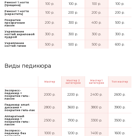
Ремонт 1 ногтя
100 р.
100 р.
100 р.
100 р.
(трещина)
Ремонт 1 ногтя
100 р.
200 р.
200 р.
200 р.
(нарастить)
Покрытие
200 р.
300 р.
400 р.
500 р.
прозрачным
лаком
Укрепление
300 р.
300 р.
300 р.
300 р.
ногтей акриловой
пудрой
Укрепление
500 р.
500 р.
500 р.
600 р.
ногтей гелем
Виды педикюра
Мастер 2
Мастер 1
Мастер
Топ мастер
категории
категории
Экспресс-
педикюр +
2000 р.
2200 р.
2400 р.
2600 р.
покрытие гель-
лаком
Педикюр smart
2800 р.
3600 р.
3800 р.
3900 р.
дисками +
покрытие гель-лак
Аппаратный
педикюр +
2500 р.
3100 р.
3300 р.
3500 р.
покрытие гель-
лаком
Экспресс-
1000 р.
1200 р.
1400 р.
1600 р.
педикюр без
покрытия