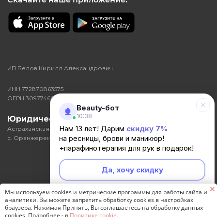
ИП Белов Кирилл Александрович
ИНН 772870863575
ОГРН 309774602000046
Beauty-бот
10:38
Юридический адрес:
416352,
Нам 13 лет! Дарим
скидку 7%
Астраханская область, р-н Икрянинский,
на ресницы, брови и маникюр!
с. Оранжереи, ул Кирова, д. 3, кв. 25
+парафинотерапия для рук в подарок!
Да, хочу скидку
🗙
Мы используем cookies и метрические программы для работы сайта и
Разработка и продвижение сайта -
Генератор продаж
Неинтересно
аналитики. Вы можете запретить обработку cookies в настройках
браузера. Нажимая Принять, Вы соглашаетесь на обработку данных
2026 © Студия наращивания ресниц Анна Кей
cookies. Подробнее - в
Политике cookie.