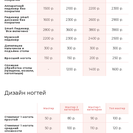
Аппаратный
1500 р.
2100 р.
2200 р.
2300 р.
педикюр без
покрытия
Педикюр smart
1600 р.
2300 р.
2600 р.
2900 р.
дисками без
покрытия
Smart Педикюр
2800 р.
3600 р.
3800 р.
3900 р.
´Все включено´
Мужской
2200 р.
2300 р.
2400 р.
2500 р.
педикюр
Депиляция
300 р.
300 р.
300 р.
300 р.
пальчиков и
подъёма стопы
150 р.
150 р.
200 р.
250 р.
Вросший ноготь
Сложная
обработка стопы
-
1200 р.
1400 р.
1600 р.
(трещины, мозоли,
натоптыши)
Дизайн ногтей
Мастер 2
Мастер 1
Мастер
Топ мастер
категории
категории
Стемпинг 1 ноготь
50 р.
80 р.
90 р.
100 р.
простой
Стемпинг 1 ноготь
50 р.
100 р.
110 р.
120 р.
средней
сложности