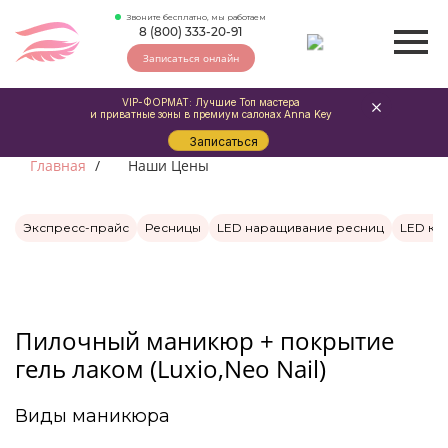
Звоните бесплатно, мы работаем
8 (800) 333-20-91
Записаться онлайн
VIP-ФОРМАТ: Лучшие Топ мастера
и приватные зоны в премиум салонах Anna Key
Записаться
Главная
Наши Цены
Экспресс-прайс
Ресницы
LED наращивание ресниц
LED ко
Пилочный маникюр + покрытие
гель лаком (Luxio,Neo Nail)
Виды маникюра