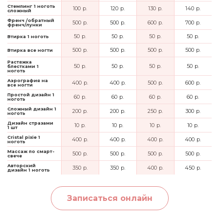
Стемпинг 1 ноготь
100 р.
120 р.
130 р.
140 р.
сложный
Френч /обратный
500 р.
500 р.
600 р.
700 р.
френч/лунки
50 р.
50 р.
50 р.
50 р.
Втирка 1 ноготь
500 р.
500 р.
500 р.
500 р.
Втирка все ногти
Растяжка
50 р.
50 р.
50 р.
50 р.
блестками 1
ноготь
Аэрография на
400 р.
400 р.
500 р.
600 р.
все ногти
Простой дизайн 1
60 р.
60 р.
60 р.
60 р.
ноготь
Сложный дизайн 1
200 р.
200 р.
250 р.
300 р.
ноготь
Дизайн стразами
10 р.
10 р.
10 р.
10 р.
1 шт
Cristal pixie 1
400 р.
400 р.
400 р.
400 р.
ноготь
Массаж по смарт-
500 р.
500 р.
500 р.
500 р.
свече
Авторский
350 р.
350 р.
400 р.
450 р.
дизайн 1 ноготь
Записаться онлайн