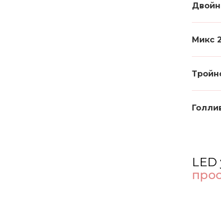
Двойн
Микс 
Тройн
Голли
LED 
прос