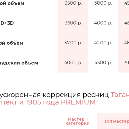
3500 р.
3800 р.
4
ой объем
3600 р.
4000 р.
4
2D+3D
3700 р.
4200 р.
4
ой объем
4000 р.
4500 р.
5
вудский объем
ускоренная коррекция ресниц
Тага
пект и 1905 года PREMIUM
Мастер 1
Топ масте
категории