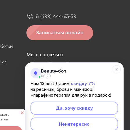
8 (499) 444-63-59
Записаться онлайн
аботки
Мы в соцсетях:
ких
Beauty-бот
08:20
Нам 13 лет! Дарим
скидку 7%
на ресницы, брови и маникюр!
Скачайте наше приложение:
+парафинотерапия для рук в подарок!
Да, хочу скидку
🗙
можете
сь на
Неинтересно