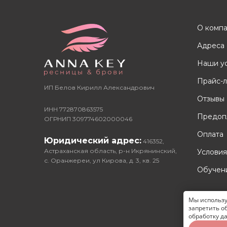
О комп
Адреса 
Наши у
Прайс-л
ИП Белов Кирилл Александрович
Отзывы
ИНН 772870863575
Предоп
ОГРНИП 309774602000046
Оплата
Юридический адрес:
416352,
Астраханская область, р-н Икрянинский,
Условия
с. Оранжереи, ул Кирова, д. 3, кв. 25
Обучен
Мы использу
Разработ
запретить о
обработку да
2026 © С