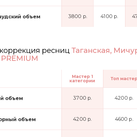
3800 р.
4100 р.
4
вудский объем
коррекция ресниц
Таганская, Мичу
а PREMIUM
Мастер 1
Топ масте
категории
3700 р.
4200 р.
й объем
4200 р.
4600 р.
орный объем