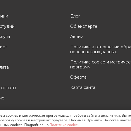
ании
Блог
студий
Об эксперте
слуги
Акции
ист
Политика в отношении обр
персональных данных
Политика cookie и метричес
программ
лата
Оферта
Карта сайта
 оплаты
ие
ем cookies и метрические программы для работы сайта и аналитики. Вы 
ка и продвижение сайта -
Генератор продаж
бработку cookies в настройках браузера. Нажимая Принять, Вы соглашаете
нных cookies. Подробнее - в
Политике cookie.
тудия наращивания ресниц Анна Кей