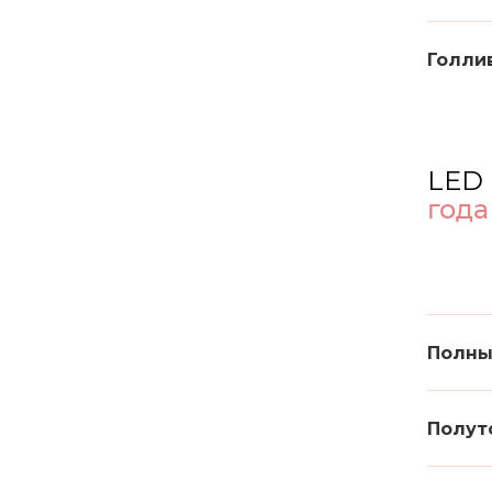
Голли
LED 
год
Полны
Полут