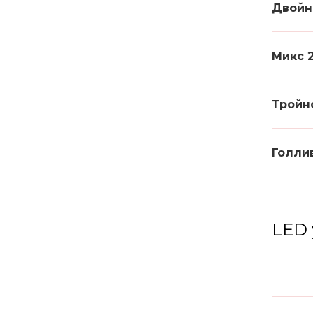
Двойн
Микс 
Тройн
Голли
LED 