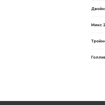
Двойн
Микс 
Тройн
Голли