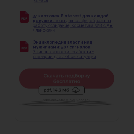
72 часа
37 карточек Pinterest для каждой
девушки:
позы для селфи, образы на
работу/свидание, косметика WB с 5★
+ лайфхаки
Энциклопедия власти над
мужчинами: 50+ сигналов,
7 типов личности, слабости +
сценарии для любой ситуации
Уже скачали 8 679 человек