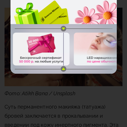
Фото: Atikh Bana / Unsplash
Суть перманентного макияжа (татуажа)
бровей заключается в прокалывании и
введении под кожу инертного пигмента. Эта