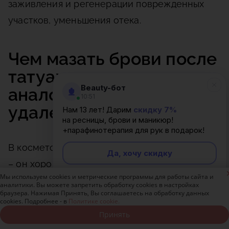
заживления и регенерации поврежденных
участков, уменьшения отека.
Чем мазать брови после
татуажа: вазелин и его
Beauty-бот
аналоги для быстрого
10:51
удаления корочек
Нам 13 лет! Дарим
скидку 7%
на ресницы, брови и маникюр!
+парафинотерапия для рук в подарок!
В косметологии часто используется вазелин
Да, хочу скидку
– он хорошо влияет на процессы заживления

Мы используем cookies и метрические программы для работы сайта и
и смягчает кожу. Использование средства
Неинтересно
аналитики. Вы можете запретить обработку cookies в настройках
браузера. Нажимая Принять, Вы соглашаетесь на обработку данных
после татуажа позволяет создать защитный
cookies. Подробнее - в
Политике cookie.
барьер на поврежденных участках, который
Принять
Записаться онлайн
Позвонить бесплатно