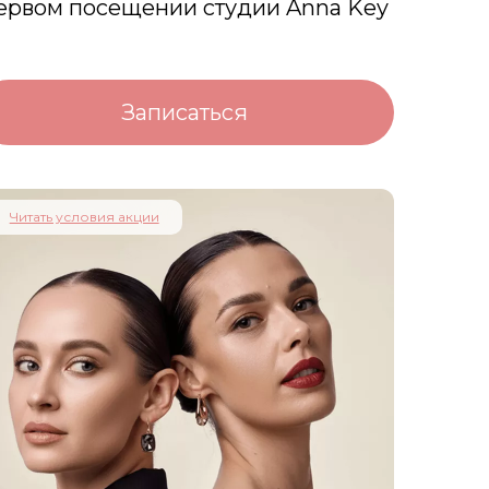
ервом посещении студии Anna Key
Записаться
Читать условия акции