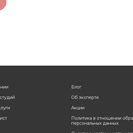
ании
Блог
студий
Об эксперте
слуги
Акции
ист
Политика в отношении обр
персональных данных