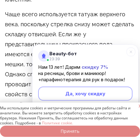
Чаще всего используется татуаж верхнего
века, поскольку стрелка снизу может сделать
складку отвисшей. Если же у
представительницы прекрасного пола
Beauty-бот
имеются еще и синяки под глазами или
23:39
мешки, то лицо примет нездоровый вид.
Нам 13 лет! Дарим
скидку 7%
на ресницы, брови и маникюр!
Однако специалист перед процедурой
+парафинотерапия для рук в подарок!
проводит консультацию относительно
Да, хочу скидку
свойств стрелок, а также помогает подобрать
самый подходящий вариант.

Мы используем cookies и метрические программы для работы сайта и
Неинтересно
аналитики. Вы можете запретить обработку cookies в настройках
Декоративная растушевка на
браузера. Нажимая Принять, Вы соглашаетесь на обработку данных
cookies. Подробнее - в
Политике cookie.
веке.
Принять
Записаться онлайн
Позвонить бесплатно